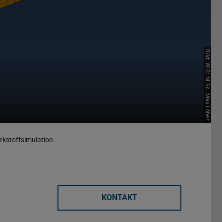
Bild: WiB: M.Sc. Max Löher
rkstoffsimulation
KONTAKT