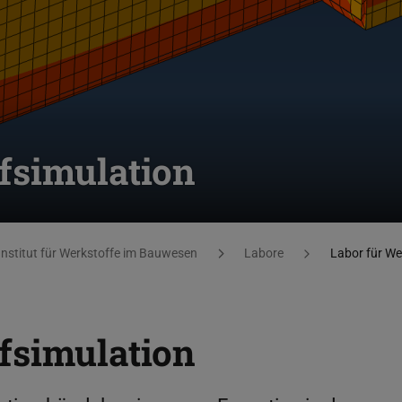
fsimulation
Institut für Werkstoffe im Bauwesen
Labore
Labor für We
fsimulation