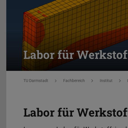
Labor für Werkstof
Sie befinden sich hier:
TU Darmstadt
Fachbereich
Institut
Labor für Werkstof