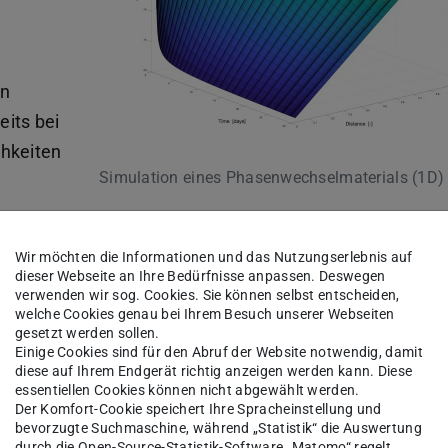
en
its bei
chkeiten
Simulation eines Phasenwechselmaterials (1D)
hon helfen bei Auswertung und Forschung.
Wir möchten die Informationen und das Nutzungserlebnis auf
dieser Webseite an Ihre Bedürfnisse anpassen. Deswegen
verwenden wir sog. Cookies. Sie können selbst entscheiden,
flüssen oder der Anwendung der
welche Cookies genau bei Ihrem Besuch unserer Webseiten
ics-Lösungen wie MOOSE Framework oder
gesetzt werden sollen.
Einige Cookies sind für den Abruf der Website notwendig, damit
diese auf Ihrem Endgerät richtig anzeigen werden kann. Diese
essentiellen Cookies können nicht abgewählt werden.
ungen:
Der Komfort-Cookie speichert Ihre Spracheinstellung und
bevorzugte Suchmaschine, während „Statistik“ die Auswertung
 unterschiedlichen Bereichen zum Einsatz
durch die Open-Source-Statistik-Software „Matomo“ regelt.