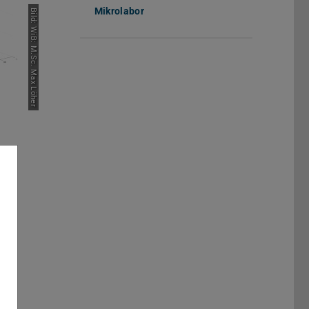
Mikrolabor
Bild: WiB: M.Sc. Max Löher