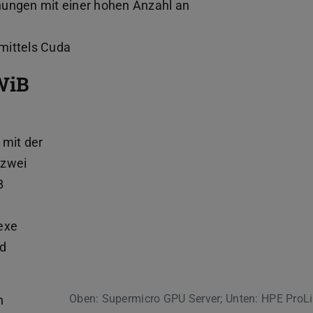
nungen mit einer hohen Anzahl an
mittels Cuda
WiB
 mit der
 zwei
B
exe
nd
Oben: Supermicro GPU Server; Unten: HPE ProL
n