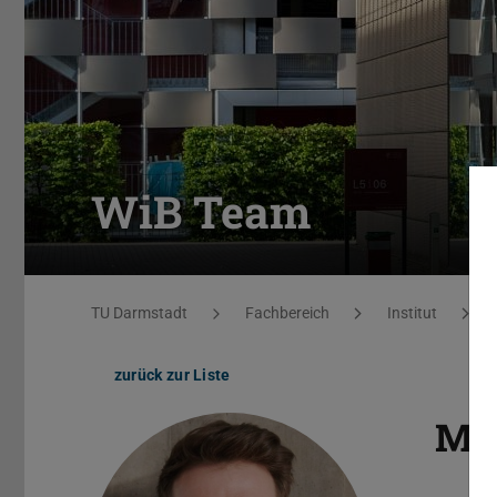
WiB Team
Sie befinden sich hier:
TU Darmstadt
Fachbereich
Institut
zurück zur Liste
M.S