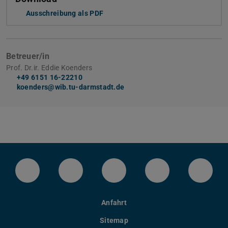
Ausschreibung als PDF
Betreuer/in
Prof. Dr.ir. Eddie Koenders
+49 6151 16-22210
koenders@wib.tu-darmstadt.de
LinkedIn-Seite der TU Darmstadt
Instagram-Kanal der TU Darmstad
Bluesky-Kanal der TU D
Facebook-Seite
YouTu
Anfahrt
Sitemap