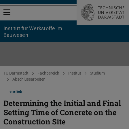
Menü öffnen
Institut für Werkstoffe im
Bauwesen
Sie befinden sich hier:
TU Darmstadt
Fachbereich
Institut
Studium
Abschlussarbeiten
zurück
Determining the Initial and Final
Setting Time of Concrete on the
Construction Site