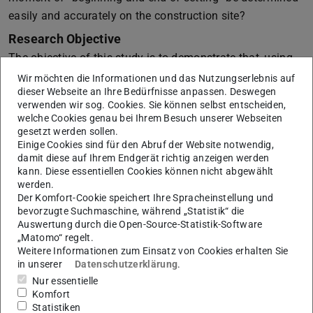
easily and accurately on the construction site?
Research Objective
The objective of this study is to demonstrate that, using
temperature and electrical conductivity measurements via
Wir möchten die Informationen und das Nutzungserlebnis auf
dieser Webseite an Ihre Bedürfnisse anpassen. Deswegen
the ConSensor, the “beginning and end of setting time”
verwenden wir sog. Cookies. Sie können selbst entscheiden,
can be determined accurately and practically on the
welche Cookies genau bei Ihrem Besuch unserer Webseiten
construction site.
gesetzt werden sollen.
Einige Cookies sind für den Abruf der Website notwendig,
Literature shows that electrical conductivity, and in
damit diese auf Ihrem Endgerät richtig anzeigen werden
kann. Diese essentiellen Cookies können nicht abgewählt
particular its derivative (dG/dt), provides an accurate
werden.
indication of, among other things, the times of initial and
Der Komfort-Cookie speichert Ihre Spracheinstellung und
final
bevorzugte Suchmaschine, während „Statistik“ die
Auswertung durch die Open-Source-Statistik-Software
setting. In these studies, conductivity measurements and
„Matomo“ regelt.
their derivatives were compared with measurements of
Weitere Informationen zum Einsatz von Cookies erhalten Sie
in unserer
Datenschutzerklärung
.
the stiffening of cement paste using a Vicat apparatus.
Nur essentielle
Thesis Project Description
(PDF-Datei)
(wird in neuem Tab geöffnet)
Komfort
Statistiken